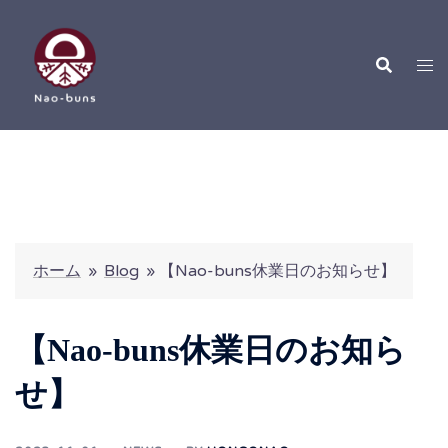
コ
ン
テ
ン
ツ
へ
ス
キ
ッ
プ
ホーム
»
Blog
»
【Nao-buns休業日のお知らせ】
【Nao-buns休業日のお知ら
せ】